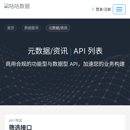
/
菜
登录
注册
单
›
›
首页
数据服务
元数据/资讯
元数据/资讯
API 列表
|
商用合规的功能型与数据型 API，加速您的业务构建
API 筛选
筛选接口