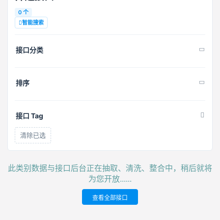
0 个
智能搜索
接口分类
排序
接口 Tag
清除已选
此类别数据与接口后台正在抽取、清洗、整合中，稍后就将
为您开放......
查看全部接口