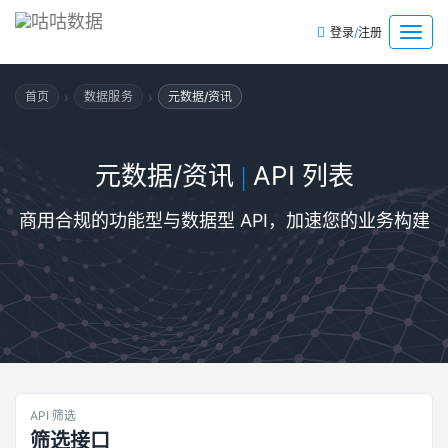
/
菜
登录
注册
单
›
›
首页
数据服务
元数据/资讯
元数据/资讯
API 列表
|
商用合规的功能型与数据型 API，加速您的业务构建
API 筛选
筛选接口