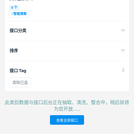
0 个
智能搜索
接口分类
排序
接口 Tag
清除已选
此类别数据与接口后台正在抽取、清洗、整合中，稍后就将
为您开放......
查看全部接口