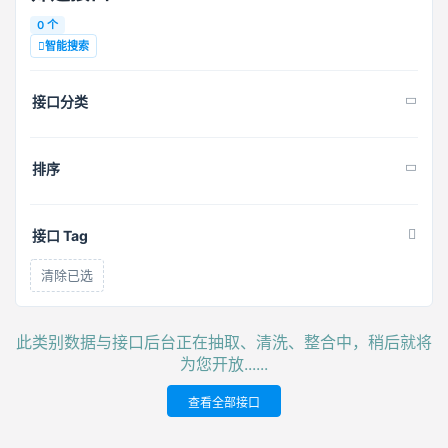
0 个
智能搜索
接口分类
排序
接口 Tag
清除已选
此类别数据与接口后台正在抽取、清洗、整合中，稍后就将
为您开放......
查看全部接口