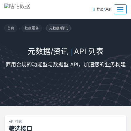
/
菜
登录
注册
单
›
›
首页
数据服务
元数据/资讯
元数据/资讯
API 列表
|
商用合规的功能型与数据型 API，加速您的业务构建
API 筛选
筛选接口