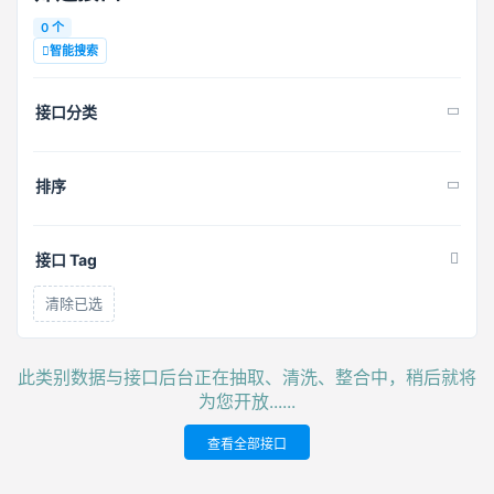
0 个
智能搜索
接口分类
排序
接口 Tag
清除已选
此类别数据与接口后台正在抽取、清洗、整合中，稍后就将
为您开放......
查看全部接口