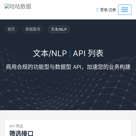
/
菜
登录
注册
单
›
›
首页
数据服务
文本/NLP
文本/NLP
API 列表
|
商用合规的功能型与数据型 API，加速您的业务构建
API 筛选
筛选接口