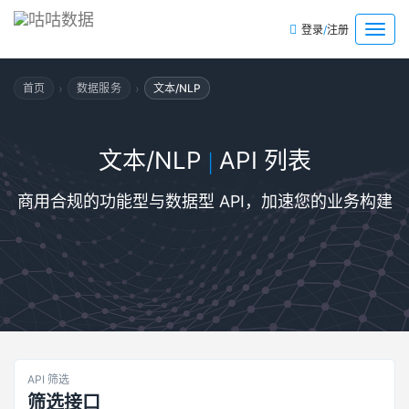
/
菜
登录
注册
单
›
›
首页
数据服务
文本/NLP
文本/NLP
API 列表
|
商用合规的功能型与数据型 API，加速您的业务构建
API 筛选
筛选接口