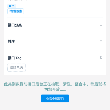
0 个
智能搜索
接口分类
排序
接口 Tag
清除已选
此类别数据与接口后台正在抽取、清洗、整合中，稍后就将
为您开放......
查看全部接口