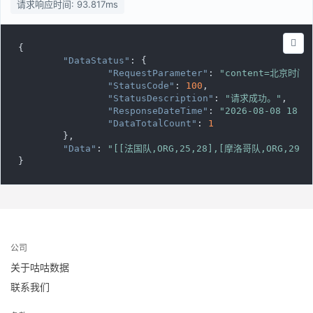
请求响应时间: 93.817ms
{

"DataStatus"
: {

"RequestParameter"
: 
"content=北
"StatusCode"
: 
100
,

"StatusDescription"
: 
"请求成功。"
,

"ResponseDateTime"
: 
"2026-08-08 18:1
"DataTotalCount"
: 
1
	},

"Data"
: 
"[[法国队,ORG,25,28],[摩洛哥队,ORG,29,3
}
公司
关于咕咕数据
联系我们