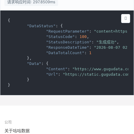
请求响应时间: 297.8509ms
{

"DataStatus"
: {

"RequestParameter"
: 
"content=https:/
"StatusCode"
: 
100
,

"StatusDescription"
: 
"生成成功"
,

"ResponseDateTime"
: 
"2026-08-07 02:1
"DataTotalCount"
: 
1
	},

"Data"
: {

"Content"
: 
"https://www.gugudata.com
"Url"
: 
"https://static.gugudata.com/
	}

}
公司
关于咕咕数据