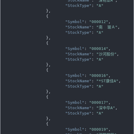
"StockName"
: 
"深物业A"
,

"StockType"
: 
"A"
		},

		{

"Symbol"
: 
"000012"
,

"StockName"
: 
"南  玻Ａ"
,

"StockType"
: 
"A"
		},

		{

"Symbol"
: 
"000014"
,

"StockName"
: 
"沙河股份"
,

"StockType"
: 
"A"
		},

		{

"Symbol"
: 
"000016"
,

"StockName"
: 
"*ST康佳A"
,

"StockType"
: 
"A"
		},

		{

"Symbol"
: 
"000017"
,

"StockName"
: 
"深中华A"
,

"StockType"
: 
"A"
		},

		{

"Symbol"
: 
"000019"
,
