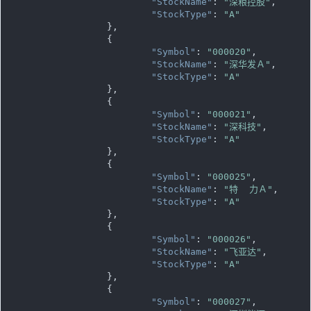
"StockName"
: 
"深粮控股"
,

"StockType"
: 
"A"
		},

		{

"Symbol"
: 
"000020"
,

"StockName"
: 
"深华发Ａ"
,

"StockType"
: 
"A"
		},

		{

"Symbol"
: 
"000021"
,

"StockName"
: 
"深科技"
,

"StockType"
: 
"A"
		},

		{

"Symbol"
: 
"000025"
,

"StockName"
: 
"特  力Ａ"
,

"StockType"
: 
"A"
		},

		{

"Symbol"
: 
"000026"
,

"StockName"
: 
"飞亚达"
,

"StockType"
: 
"A"
		},

		{

"Symbol"
: 
"000027"
,
