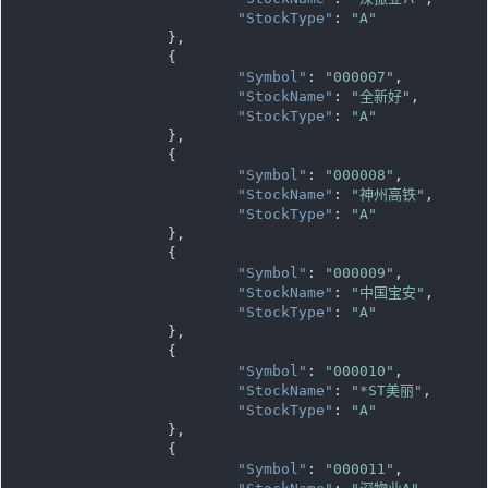
"StockType"
: 
"A"
		},

		{

"Symbol"
: 
"000007"
,

"StockName"
: 
"全新好"
,

"StockType"
: 
"A"
		},

		{

"Symbol"
: 
"000008"
,

"StockName"
: 
"神州高铁"
,

"StockType"
: 
"A"
		},

		{

"Symbol"
: 
"000009"
,

"StockName"
: 
"中国宝安"
,

"StockType"
: 
"A"
		},

		{

"Symbol"
: 
"000010"
,

"StockName"
: 
"*ST美丽"
,

"StockType"
: 
"A"
		},

		{

"Symbol"
: 
"000011"
,
