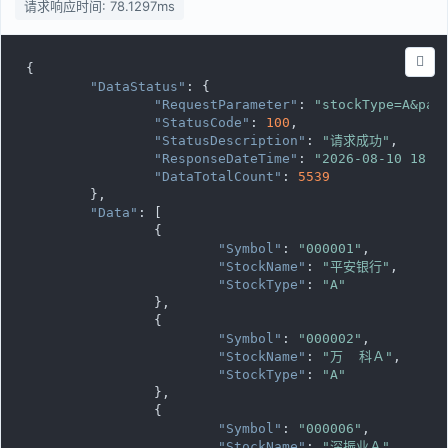
请求响应时间: 78.1297ms
{

"DataStatus"
: {

"RequestParameter"
: 
"stockType=A&pag
"StatusCode"
: 
100
,

"StatusDescription"
: 
"请求成功"
,

"ResponseDateTime"
: 
"2026-08-10 18:4
"DataTotalCount"
: 
5539
	},

"Data"
: [

		{

"Symbol"
: 
"000001"
,

"StockName"
: 
"平安银行"
,

"StockType"
: 
"A"
		},

		{

"Symbol"
: 
"000002"
,

"StockName"
: 
"万  科Ａ"
,

"StockType"
: 
"A"
		},

		{

"Symbol"
: 
"000006"
,

"StockName"
: 
"深振业Ａ"
,
