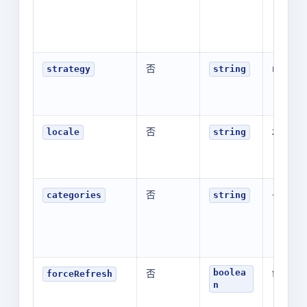
否
mobile
strategy
string
否
zh-CN
locale
string
否
-
categories
string
否
false
boolea
forceRefresh
n