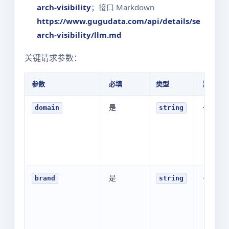
arch-visibility
；接口 Markdown
https://www.gugudata.com/api/details/se
arch-visibility/llm.md
关键请求参数：
参数
必填
类型
默认值
是
-
domain
string
是
-
brand
string