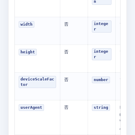
n
否
1920
intege
width
r
否
1080
intege
height
r
否
1
deviceScaleFac
number
tor
否
Mozilla
userAgent
string
(Windo
Win64; 
AppleW