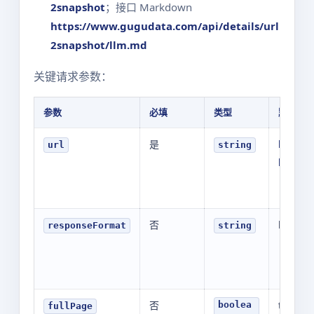
2snapshot
；接口 Markdown
https://www.gugudata.com/api/details/url
2snapshot/llm.md
关键请求参数：
参数
必填
类型
默认值
是
https:
url
string
ple.co
否
base64
responseFormat
string
否
true
boolea
fullPage