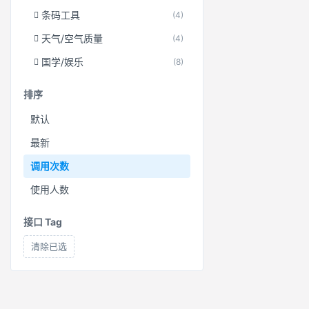
条码工具
(4)
天气/空气质量
(4)
国学/娱乐
(8)
排序
默认
最新
调用次数
使用人数
接口 Tag
清除已选