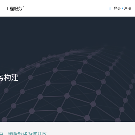
工程服务
登录
/
注册
务构建
后就将为您开放......