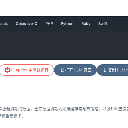
请
请
请
请
请
请
e.js
Objective-C
PHP
Python
Ruby
Swift
求
求
求
求
求
求
示
示
示
示
示
示
gugudata.com/text/stconvert?appkey=YOUR_APPKEY' \

例
例
例
例
例
例
rm-urlencoded' \

在 Apifox 中测试运行
打开 LLM 页面
复制 LLM.
明确更新周期的数据，会在数据周期内采用缓存与预热策略，以提升响应
高频重复请求。