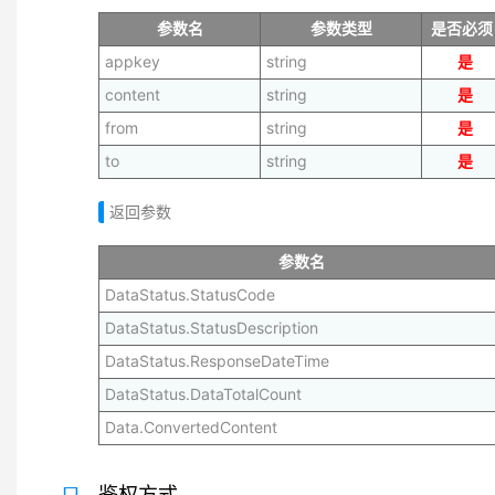
参数名
参数类型
是否必须
appkey
string
是
content
string
是
from
string
是
to
string
是
返回参数
参数名
DataStatus.StatusCode
DataStatus.StatusDescription
DataStatus.ResponseDateTime
DataStatus.DataTotalCount
Data.ConvertedContent
鉴权方式