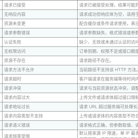
请求已接受
请求已被接受处理，结果可能
无响应内容
请求成功但响应体为空，适用
资源未变更
配合缓存或条件请求使用，表
请求参数错误
请求参数缺失、格式错误或参
认证失败
缺少、无效或未通过认证的访问凭
无权限访问
订单到期、权限不足或接口额
资源不存在
请求路径不存在。
请求方法不允许
当前路径不支持该 HTTP 方法
请求超时
客户端请求在服务端等待时间
请求冲突
请求与当前资源状态冲突，调
请求内容过大
上传文件或请求体超过接口限
请求地址过长
请求 URL 超过服务端可处理
请求内容类型不支持
上传或请求体的内容类型不符
请求语义错误
请求格式正确，但参数取值、
默认按来源 IP 限速，单 IP
请求频率受限