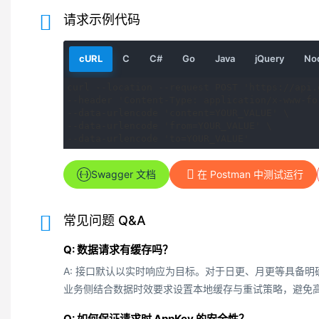
请求示例代码
请
请
请
请
请
请
cURL
C
C#
Go
Java
jQuery
Nod
求
求
求
求
求
求
示
示
示
示
示
示
curl --location --request POST 'https://api.
例
例
例
例
例
例
--header 'Content-Type: application/x-www-fo
--data-urlencode 'content=YOUR_VALUE' \

--data-urlencode 'from=YOUR_VALUE' \

--data-urlencode 'to=YOUR_VALUE'
Swagger 文档
在 Postman 中测试运行
常见问题 Q&A
Q: 数据请求有缓存吗？
A: 接口默认以实时响应为目标。对于日更、月更等具备
业务侧结合数据时效要求设置本地缓存与重试策略，避免
Q: 如何保证请求时 AppKey 的安全性？