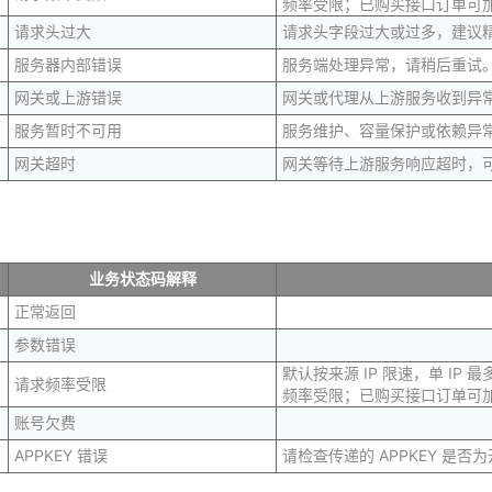
频率受限；已购买接口订单可加购 
请求头过大
请求头字段过大或过多，建议精简 
服务器内部错误
服务端处理异常，请稍后重试
网关或上游错误
网关或代理从上游服务收到异
服务暂时不可用
服务维护、容量保护或依赖异
网关超时
网关等待上游服务响应超时，
业务状态码解释
正常返回
参数错误
默认按来源 IP 限速，单 IP
请求频率受限
频率受限；已购买接口订单可加购 
账号欠费
APPKEY 错误
请检查传递的 APPKEY 是