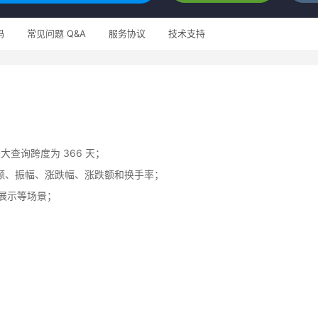
码
常见问题 Q&A
服务协议
技术支持
式，最大查询跨度为 366 天；
额、振幅、涨跌幅、涨跌额和换手率；
页展示等场景；