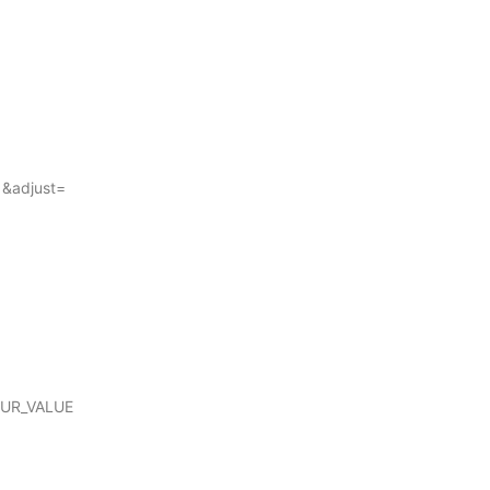
&adjust=
OUR_VALUE