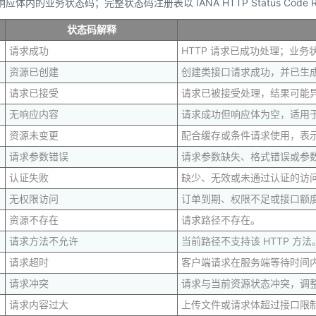
业务状态码；完整状态码注册表以 IANA HTTP Status Code Reg
状态码解释
请求成功
HTTP 请求已成功处理；业
资源已创建
创建类接口请求成功，并已生
请求已接受
请求已被接受处理，结果可能
无响应内容
请求成功但响应体为空，适用
资源未变更
配合缓存或条件请求使用，表
请求参数错误
请求参数缺失、格式错误或参
认证失败
缺少、无效或未通过认证的访问凭
无权限访问
订单到期、权限不足或接口额
资源不存在
请求路径不存在。
请求方法不允许
当前路径不支持该 HTTP 方法
请求超时
客户端请求在服务端等待时间
请求冲突
请求与当前资源状态冲突，调
请求内容过大
上传文件或请求体超过接口限