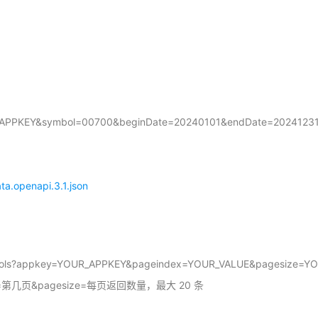
ey=APPKEY&symbol=00700&beginDate=20240101&endDate=20241231
a.openapi.3.1.json
ymbols?appkey=YOUR_APPKEY&pageindex=YOUR_VALUE&pagesize=Y
dex=第几页&pagesize=每页返回数量，最大 20 条