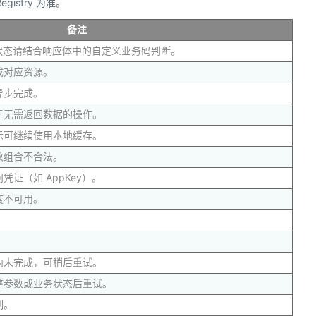
istry 为准。
备注
务状态请结合响应体中的自定义业务码判断。
成对应资源。
异步完成。
于无需返回数据的操作。
示可继续使用本地缓存。
数组合不合法。
证（如 AppKey）。
度不可用。
。
内未完成，可稍后重试。
整参数或业务状态后重试。
制。