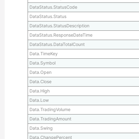
DataStatus.StatusCode
DataStatus.Status
DataStatus.StatusDescription
DataStatus.ResponseDateTime
DataStatus.DataTotalCount
Data.TimeKey
Data.Symbol
Data.Open
Data.Close
Data.High
Data.Low
Data.TradingVolume
Data.TradingAmount
Data.Swing
Data.ChangePercent