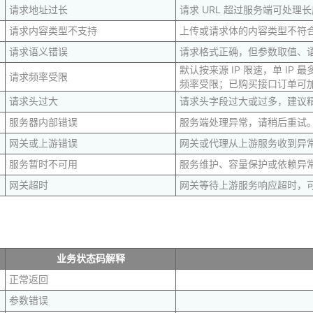
请求地址过长
请求 URL 超过服务端可处理
请求内容类型不支持
上传或请求体的内容类型不符
请求语义错误
请求格式正确，但参数取值、
默认按来源 IP 限速，单 IP
请求频率受限
频率受限；已购买接口订单可加购 
请求头过大
请求头字段过大或过多，建议精简 
服务器内部错误
服务端处理异常，请稍后重试
网关或上游错误
网关或代理从上游服务收到异
服务暂时不可用
服务维护、容量保护或依赖异
网关超时
网关等待上游服务响应超时，
业务状态码解释
正常返回
参数错误