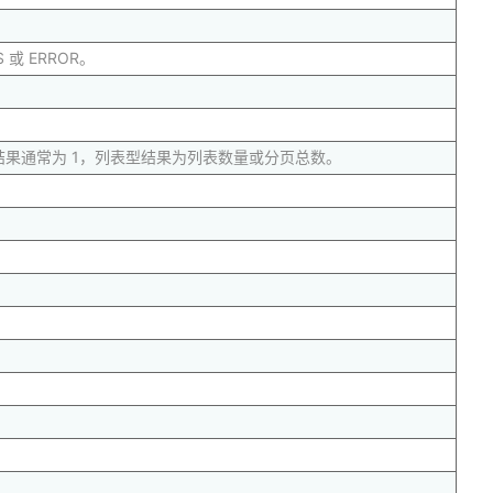
 或 ERROR。
果通常为 1，列表型结果为列表数量或分页总数。