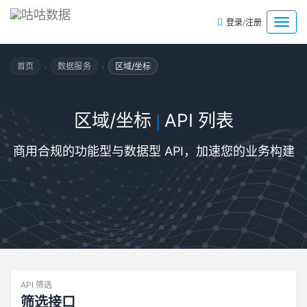
/
菜
登录
注册
单
›
›
首页
数据服务
区域/坐标
区域/坐标
API 列表
|
商用合规的功能型与数据型 API，加速您的业务构建
API 筛选
筛选接口