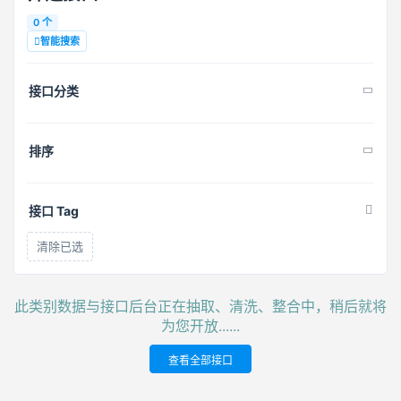
0 个
智能搜索
接口分类
排序
接口 Tag
清除已选
此类别数据与接口后台正在抽取、清洗、整合中，稍后就将
为您开放......
查看全部接口