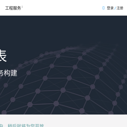
工程服务
登录
/
注册
表
务构建
后就将为您开放......