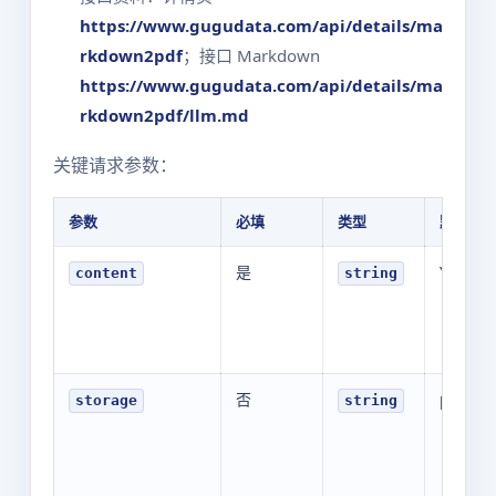
https://www.gugudata.com/api/details/ma
rkdown2pdf
；接口 Markdown
https://www.gugudata.com/api/details/ma
rkdown2pdf/llm.md
关键请求参数：
参数
必填
类型
默认值
是
YOUR_V
content
string
否
public
storage
string