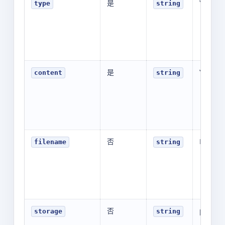
是
YOUR_
type
string
是
YOUR_V
content
string
否
N/A
filename
string
否
public
storage
string