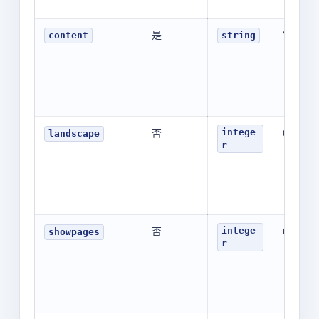
是
YOUR_V
content
string
否
0
intege
landscape
r
否
0
intege
showpages
r