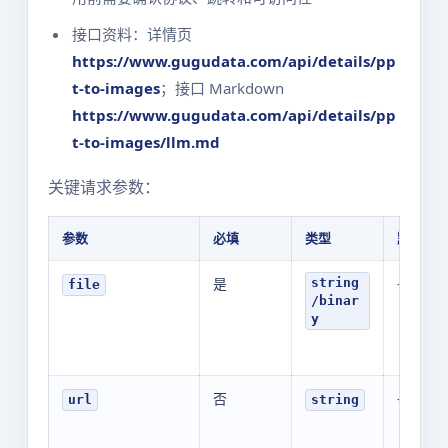
接口资料：详情页
https://www.gugudata.com/api/details/pp
t-to-images
；接口 Markdown
https://www.gugudata.com/api/details/pp
t-to-images/llm.md
关键请求参数：
参数
必填
类型
默认值
是
-
string
file
/binar
y
否
-
url
string