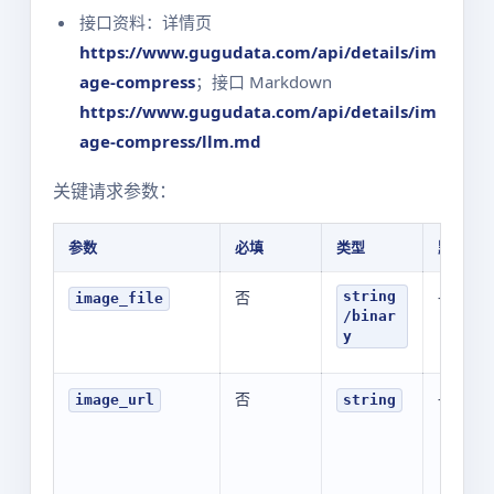
接口资料：详情页
https://www.gugudata.com/api/details/im
age-compress
；接口 Markdown
https://www.gugudata.com/api/details/im
age-compress/llm.md
关键请求参数：
参数
必填
类型
默认值
否
-
string
image_file
/binar
y
否
-
image_url
string