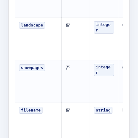
否
0
intege
landscape
r
否
0
intege
showpages
r
否
N/A
filename
string