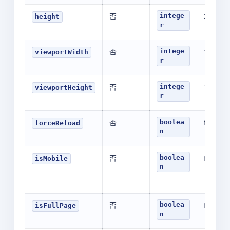
否
250
intege
height
r
否
1080
intege
viewportWidth
r
否
1080
intege
viewportHeight
r
否
false
boolea
forceReload
n
否
false
boolea
isMobile
n
否
false
boolea
isFullPage
n