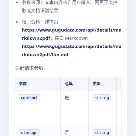
参数来源：文本内容来自用户输入、网页正文抽
取或文档识别结果
接口资料：详情页
https://www.gugudata.com/api/details/ma
rkdown2pdf
；接口 Markdown
https://www.gugudata.com/api/details/ma
rkdown2pdf/llm.md
关键请求参数：
参数
必填
类型
默认值
是
YOUR_V
content
string
否
public
storage
string