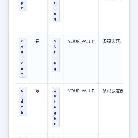
p
r
e
i
n
g
是
YOUR_VALUE
条码内容，注意对
c
s
o
t
n
r
t
i
e
n
n
g
t
是
YOUR_VALUE
条码宽度像素值
w
i
i
n
d
t
t
e
h
g
e
r