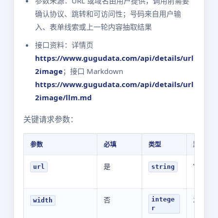
参数来源：URL 或域名由用户提供，调用前需要
确认协议、跳转和可访问性；号码来自用户输
入、表单线索或上一轮内容抽取结果
接口资料：详情页
https://www.gugudata.com/api/details/url
2image
；接口 Markdown
https://www.gugudata.com/api/details/url
2image/llm.md
关键请求参数：
参数
必填
类型
默认值
是
YOUR_V
url
string
否
250
intege
width
r