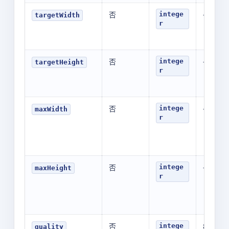
否
-
intege
targetWidth
r
否
-
intege
targetHeight
r
否
-
intege
maxWidth
r
否
-
intege
maxHeight
r
否
85
intege
quality