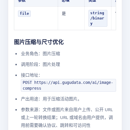
参数
必填
类型
默认值
是
YOUR_F
string
file
/binar
y
图片压缩与尺寸优化
业务角色：图片压缩
调用阶段：图片处理
接口地址：
POST https://api.gugudata.com/ai/image-
compress
产出用途：用于压缩活动图片。
参数来源：文件或图片来自用户上传、公开 URL
或上一轮转换结果；URL 或域名由用户提供，调
用前需要确认协议、跳转和可访问性