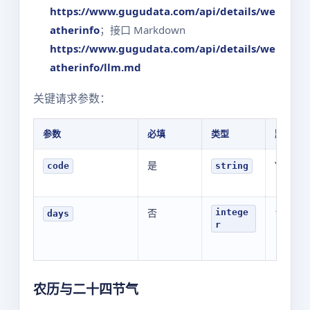
https://www.gugudata.com/api/details/we
atherinfo
；接口 Markdown
https://www.gugudata.com/api/details/we
atherinfo/llm.md
关键请求参数：
参数
必填
类型
默认值
是
YOUR_V
code
string
否
1
intege
days
r
农历与二十四节气