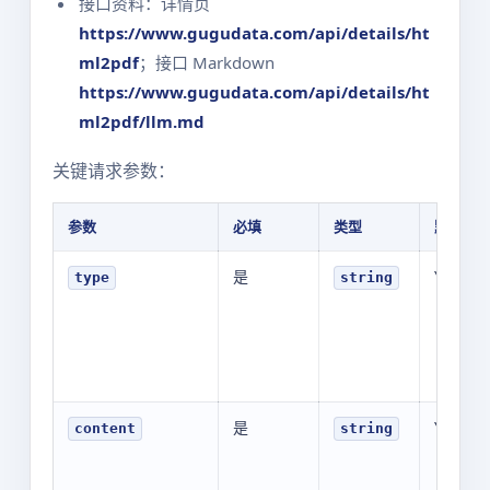
接口资料：详情页
https://www.gugudata.com/api/details/ht
ml2pdf
；接口 Markdown
https://www.gugudata.com/api/details/ht
ml2pdf/llm.md
关键请求参数：
参数
必填
类型
默认值
是
YOUR_V
type
string
是
YOUR_V
content
string