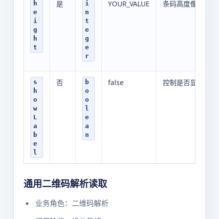
是
YOUR_VALUE
条码高度像素值
h
i
e
n
i
t
g
e
h
g
t
e
r
否
false
控制是否显示条码
s
b
h
o
o
o
w
l
L
e
a
a
b
n
e
l
通用二维码解析读取
业务角色：二维码解析