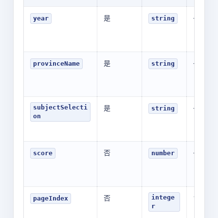
是
-
year
string
是
-
provinceName
string
是
-
subjectSelecti
string
on
否
-
score
number
否
1
intege
pageIndex
r