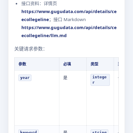
接口资料：详情页
https://www.gugudata.com/api/details/ce
ecollegeline
；接口 Markdown
https://www.gugudata.com/api/details/ce
ecollegeline/llm.md
关键请求参数：
参数
必填
类型
默认值
是
-
intege
year
r
是
-
keyword
string