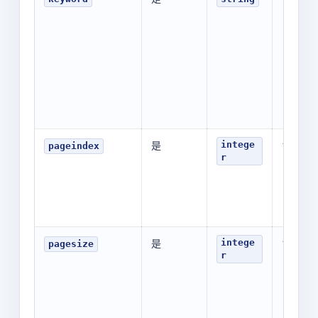
是
1
intege
pageindex
r
是
10
intege
pagesize
r