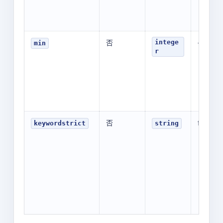
否
-
intege
min
r
否
false
keywordstrict
string