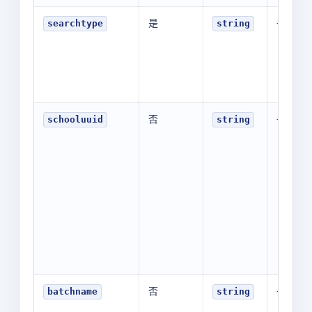
是
-
searchtype
string
否
-
schooluuid
string
否
-
batchname
string