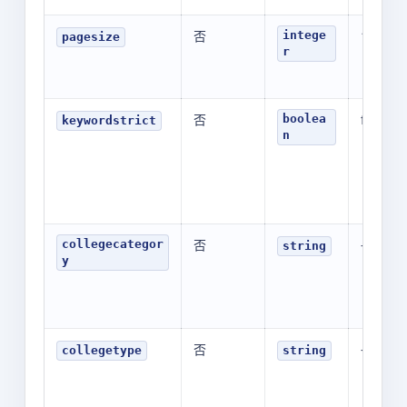
否
10
intege
pagesize
r
否
false
boolea
keywordstrict
n
否
-
collegecategor
string
y
否
-
collegetype
string