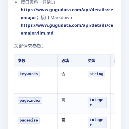
接口资料：详情页
https://www.gugudata.com/api/details/ce
emajor
；接口 Markdown
https://www.gugudata.com/api/details/ce
emajor/llm.md
关键请求参数：
参数
必填
类型
默认值
否
-
keywords
string
否
1
intege
pageindex
r
否
10
intege
pagesize
r