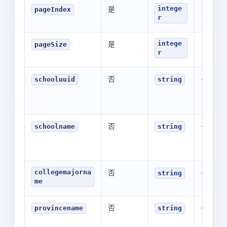
是
1
intege
pageIndex
r
是
10
intege
pageSize
r
否
-
schooluuid
string
否
-
schoolname
string
否
-
collegemajorna
string
me
否
-
provincename
string