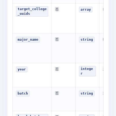
否
N/A
target_college
array
_uuids
否
N/A
major_name
string
否
2025
intege
year
r
否
本科批
batch
string