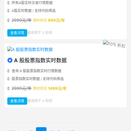
所有A股实时交易行情数据
A股实时数据
/
支持代码筛选
2999元/年
999元/年
限时折扣
：
被调用于 3 秒前
查看详情
A
股
实
时
行
情
数
据
A 股股票指数实时数据
查询 A 股股票指数实时行情数据
股票指数实时数据
/
支持代码筛选
2999元/年
1499元/年
限时折扣
：
被调用于 4 秒前
查看详情
A
股
股
票
指
数
实
时
数
据