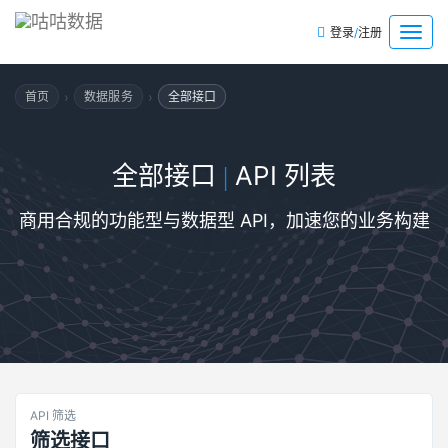
/
菜
登录
注册
单
›
›
首页
数据服务
全部接口
全部接口
API 列表
|
商用合规的功能型与数据型 API，加速您的业务构建
API 筛选
筛选接口