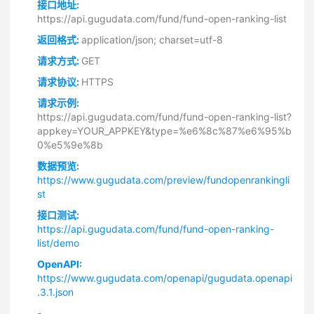
接口地址:
https://api.gugudata.com/fund/fund-open-ranking-list
返回格式:
application/json; charset=utf-8
请求方式:
GET
请求协议:
HTTPS
请求示例:
https://api.gugudata.com/fund/fund-open-ranking-list?
appkey=YOUR_APPKEY&type=%e6%8c%87%e6%95%b
0%e5%9e%8b
数据预览:
https://www.gugudata.com/preview/fundopenrankingli
st
接口测试:
https://api.gugudata.com/fund/fund-open-ranking-
list/demo
OpenAPI:
https://www.gugudata.com/openapi/gugudata.openapi
.3.1.json