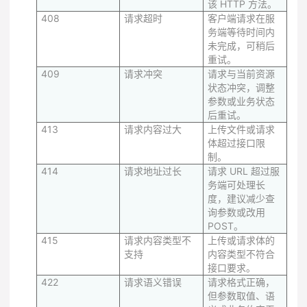
该 HTTP 方法。
408
请求超时
客户端请求在服
务端等待时间内
未完成，可稍后
重试。
409
请求冲突
请求与当前资源
状态冲突，调整
参数或业务状态
后重试。
413
请求内容过大
上传文件或请求
体超过接口限
制。
414
请求地址过长
请求 URL 超过服
务端可处理长
度，建议减少查
询参数或改用
POST。
415
请求内容类型不
上传或请求体的
支持
内容类型不符合
接口要求。
422
请求语义错误
请求格式正确，
但参数取值、语