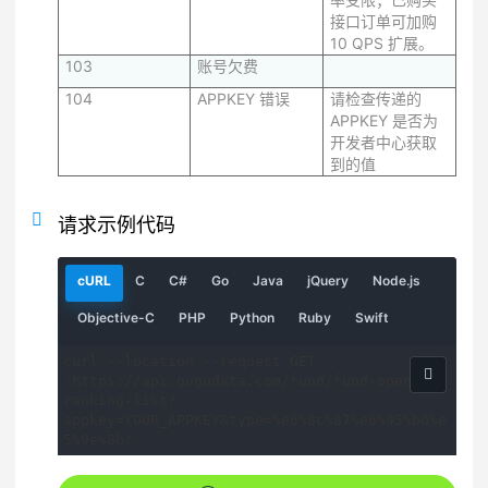
接口订单可加购
10 QPS 扩展。
103
账号欠费
104
APPKEY 错误
请检查传递的
APPKEY 是否为
开发者中心获取
到的值
请求示例代码
请
请
请
请
请
请
请
cURL
C
C#
Go
Java
jQuery
Node.js
求
求
求
求
求
求
求
示
示
示
示
示
示
示
请
请
请
请
请
Objective-C
PHP
Python
Ruby
Swift
例
例
例
例
例
例
例
求
求
求
求
求
示
示
示
示
示
curl --location --request GET 
例
例
例
例
例
'https://api.gugudata.com/fund/fund-open-
ranking-list?
appkey=YOUR_APPKEY&type=%e6%8c%87%e6%95%b0%e
5%9e%8b'