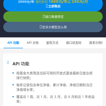
1499元/年
249元/月
2999元/年
限时折扣
或
立即购买
接口数据预览
告诉大模型怎么用
API 功能
API 文档
鉴权方式
接口状态码
请求示例代
API 功能
按基金大类筛选当前可用的开放式基金最新日度业绩
排行快照；
每条记录包含单位净值、累计净值、净值日期和当日
净值增长率；
覆盖近 1 周、近 1 月、近 3 月、近 6 月和近 1 年收益
率；