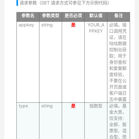
请求参数（GET 请求方式可参见下方示例代码）
参数名
参数类型
是否必须
默认值
备注
appkey
string
是
YOUR_A
必填。接
PPKEY
口调用凭
证，请在
咕咕数据
控制台获
取；用于
身份鉴权
和套餐额
度校验，
不要在公
开页面或
客户端日
志中暴露
type
string
是
指数型
必填。基
金大类，
仅支持：
全部、股
票型、混
合型、债