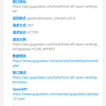
接口地址:
https://api.gugudata.com/fund/fund-etf-open-ranking-
list
返回格式:
application/json; charset=utf-8
请求方式:
GET
请求协议:
HTTPS
请求示例:
https://api.gugudata.com/fund/fund-etf-open-ranking-
list?appkey=YOUR_APPKEY
数据预览:
https://www.gugudata.com/preview/fundetfopenrankin
glist
接口测试:
https://api.gugudata.com/fund/fund-etf-open-ranking-
list/demo
OpenAPI:
https://www.gugudata.com/openapi/gugudata.openapi
.3.1.json