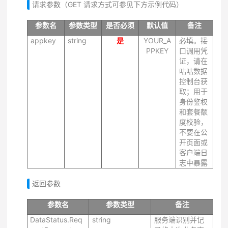
请求参数（GET 请求方式可参见下方示例代码）
参数名
参数类型
是否必须
默认值
备注
appkey
string
是
YOUR_A
必填。接
PPKEY
口调用凭
证，请在
咕咕数据
控制台获
取；用于
身份鉴权
和套餐额
度校验，
不要在公
开页面或
客户端日
志中暴露
返回参数
参数名
参数类型
备注
DataStatus.Req
string
服务端识别并记