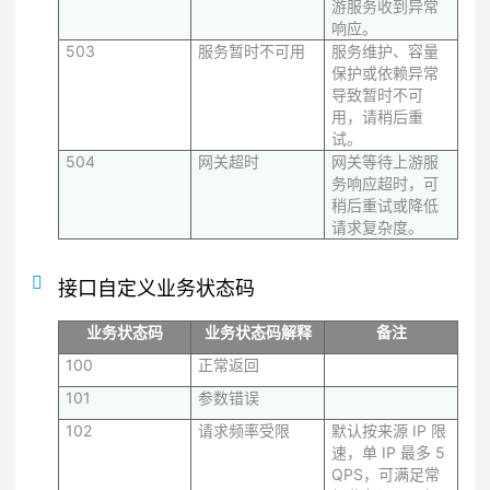
游服务收到异常
响应。
503
服务暂时不可用
服务维护、容量
保护或依赖异常
导致暂时不可
用，请稍后重
试。
504
网关超时
网关等待上游服
务响应超时，可
稍后重试或降低
请求复杂度。
接口自定义业务状态码
业务状态码
业务状态码解释
备注
100
正常返回
101
参数错误
102
请求频率受限
默认按来源 IP 限
速，单 IP 最多 5
QPS，可满足常