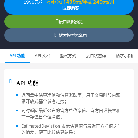
1499元/年
249元/月
2999元/年
限时折扣
或
立即购买
接口数据预览
告诉大模型怎么用
API 功能
API 文档
鉴权方式
接口状态码
请求示例代
API 功能
返回盘中估算净值和估算涨跌率，用于交易时段内观
察开放式基金参考走势；
同时返回最近公布的官方单位净值、官方日增长率和
前一净值日单位净值；
EstimatedDeviation 表示估算值与最近官方净值之间
的偏差，便于比较估算结果；