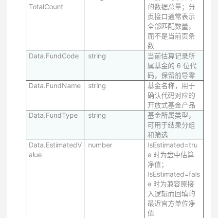
TotalCount
的数据总量；分
页接口通常表示
全部匹配数量，
而不是当前页条
数
Data.FundCode
string
当前估算记录所
属基金的 6 位代
码，保留前导零
Data.FundName
string
基金名称，用于
确认代码对应的
开放式基金产品
Data.FundType
string
基金所属类型，
可用于结果分组
和筛选
Data.EstimatedV
number
IsEstimated=tru
alue
e 时为盘中估算
净值；
IsEstimated=fals
e 时为兼容原接
入逻辑而回填的
最近官方单位净
值