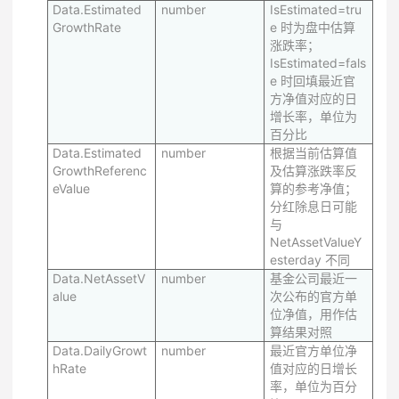
Data.Estimated
number
IsEstimated=tru
GrowthRate
e 时为盘中估算
涨跌率；
IsEstimated=fals
e 时回填最近官
方净值对应的日
增长率，单位为
百分比
Data.Estimated
number
根据当前估算值
GrowthReferenc
及估算涨跌率反
eValue
算的参考净值；
分红除息日可能
与
NetAssetValueY
esterday 不同
Data.NetAssetV
number
基金公司最近一
alue
次公布的官方单
位净值，用作估
算结果对照
Data.DailyGrowt
number
最近官方单位净
hRate
值对应的日增长
率，单位为百分