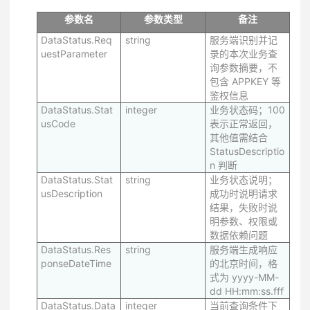
参数名
参数类型
备注
DataStatus.Req
string
服务端识别并记
uestParameter
录的本次业务查
询参数摘要，不
包含 APPKEY 等
鉴权信息
DataStatus.Stat
integer
业务状态码；100
usCode
表示正常返回，
其他值需结合
StatusDescriptio
n 判断
DataStatus.Stat
string
业务状态说明；
usDescription
成功时说明请求
结果，失败时说
明参数、权限或
数据依赖问题
DataStatus.Res
string
服务端生成响应
ponseDateTime
的北京时间，格
式为 yyyy-MM-
dd HH:mm:ss.fff
DataStatus.Data
integer
当前查询条件下