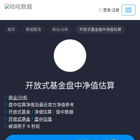
/
菜
登录
注册
单
›
›
›
首页
数据服务
商业/分析
开放式基金盘中净值估算
开放式基金盘中净值估算
商业/分析
盘中估算净值及最近官方净值参考
开放式基金
/
净值估算
/
盘中数据
开放式基金
/
盘中估值
被调用于 9 秒前