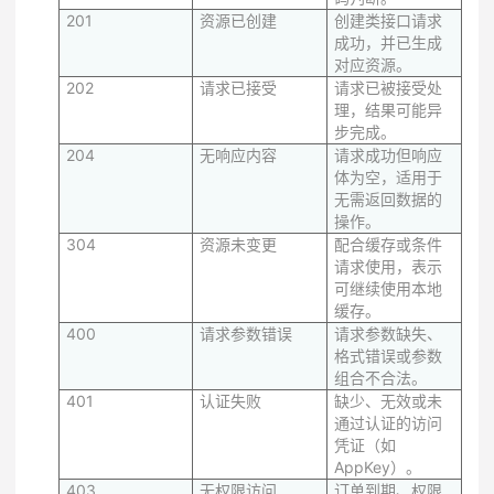
201
资源已创建
创建类接口请求
成功，并已生成
对应资源。
202
请求已接受
请求已被接受处
理，结果可能异
步完成。
204
无响应内容
请求成功但响应
体为空，适用于
无需返回数据的
操作。
304
资源未变更
配合缓存或条件
请求使用，表示
可继续使用本地
缓存。
400
请求参数错误
请求参数缺失、
格式错误或参数
组合不合法。
401
认证失败
缺少、无效或未
通过认证的访问
凭证（如
AppKey）。
403
无权限访问
订单到期、权限