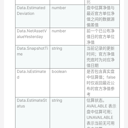
比
Data.Estimated
number
盘中估算净值与
Deviation
最近官方单位净
值之间的数据源
偏差值
Data.NetAssetV
number
前一个已公布净
alueYesterday
值日的官方单位
净值
Data.SnapshotTi
string
当前记录的更新
me
时间；官方净值
兜底时为对应净
值日期
Data.IsEstimate
boolean
是否包含真实盘
d
中估算值；false
时仅返回最近公
布的官方净值参
考
Data.EstimateSt
string
估算状态。
atus
AVAILABLE 表示
盘中估算可用；
UNAVAILABLE
表示当前无可用