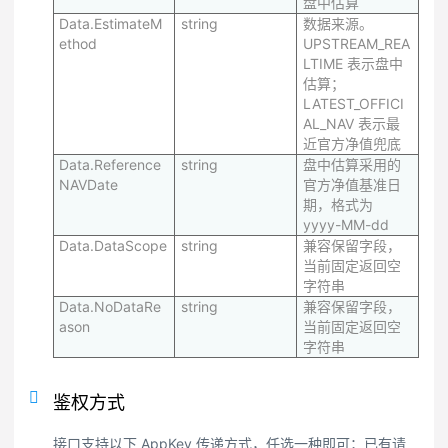
盘中估算
Data.EstimateM
string
数据来源。
ethod
UPSTREAM_REA
LTIME 表示盘中
估算；
LATEST_OFFICI
AL_NAV 表示最
近官方净值兜底
Data.Reference
string
盘中估算采用的
NAVDate
官方净值基准日
期，格式为
yyyy-MM-dd
Data.DataScope
string
兼容保留字段，
当前固定返回空
字符串
Data.NoDataRe
string
兼容保留字段，
ason
当前固定返回空
字符串
鉴权方式
接口支持以下 AppKey 传递方式，任选一种即可；已有请