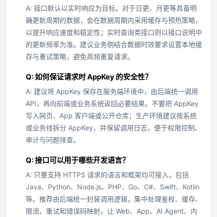
A: 接口默认以实时响应为目标。对于日更、月更等具备明
确更新周期的数据，会在数据周期内采用缓存与预热策略，
以提升响应速度和稳定性；实时查询类接口则以接口说明中
的更新频率为准。建议业务侧结合数据时效要求设置本地缓
存与重试策略，避免高频重复请求。
Q: 如何保证请求时 AppKey 的安全性？
A: 建议将 AppKey 保存在服务端环境中，由后端统一调用
API，再向前端或业务系统返回必要结果。不要把 AppKey
写入网页、App 客户端或公开仓库；生产环境建议按系统
或业务线拆分 AppKey，并保留调用日志，便于权限控制、
审计与问题排查。
Q: 接口可以用于哪些开发语言？
A: 只要支持 HTTPS 请求的语言和框架均可接入，包括
Java、Python、Node.js、PHP、Go、C#、Swift、Kotlin
等。推荐由后端统一封装调用逻辑，集中处理鉴权、缓存、
限流、重试和错误码映射，让 Web、App、AI Agent、内