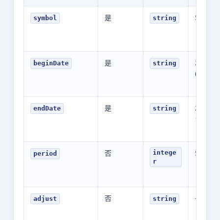
是
513500
symbol
string
是
202607
beginDate
string
09:30:0
是
202607
endDate
string
15:00:0
否
5
intege
period
r
否
-
adjust
string