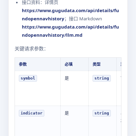
接口资料：详情页
https://www.gugudata.com/api/details/fu
ndopennavhistory
；接口 Markdown
https://www.gugudata.com/api/details/fu
ndopennavhistory/llm.md
关键请求参数：
参数
必填
类型
默认值
是
710001
symbol
string
是
单位净
indicator
string
走势