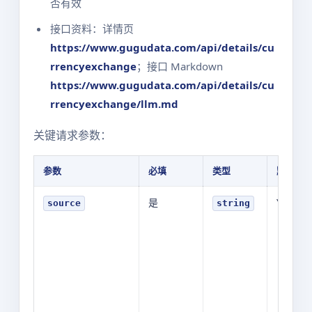
否有效
接口资料：详情页
https://www.gugudata.com/api/details/cu
rrencyexchange
；接口 Markdown
https://www.gugudata.com/api/details/cu
rrencyexchange/llm.md
关键请求参数：
参数
必填
类型
默认值
是
YOUR_V
source
string